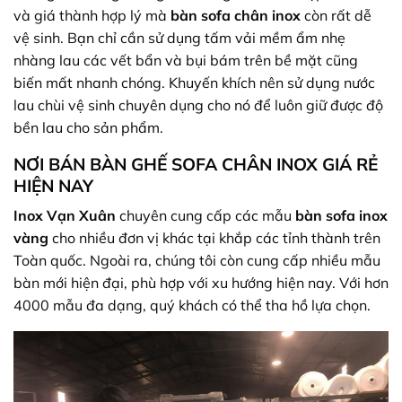
và giá thành hợp lý mà
bàn sofa chân inox
còn rất dễ
vệ sinh. Bạn chỉ cần sử dụng tấm vải mềm ẩm nhẹ
nhàng lau các vết bẩn và bụi bám trên bề mặt cũng
biến mất nhanh chóng. Khuyến khích nên sử dụng nước
lau chùi vệ sinh chuyên dụng cho nó để luôn giữ được độ
bền lau cho sản phẩm.
NƠI BÁN BÀN GHẾ SOFA CHÂN INOX GIÁ RẺ
HIỆN NAY
Inox Vạn Xuân
chuyên cung cấp các mẫu
bàn sofa inox
vàng
cho nhiều đơn vị khác tại khắp các tỉnh thành trên
Toàn quốc. Ngoài ra, chúng tôi còn cung cấp nhiều mẫu
bàn mới hiện đại, phù hợp với xu hướng hiện nay. Với hơn
4000 mẫu đa dạng, quý khách có thể tha hồ lựa chọn.