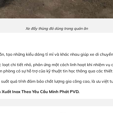
Xe đẩy thùng đá dùng trong quán ăn
ắn, tạo những kiểu dáng tỉ mỉ và khác nhau giúp xe di chuyể
 loạt chi tiết nhỏ, phản ứng một cách linh hoạt khi nhiệm vụ
 phòng có sự hỗ trợ của kỹ thuật tin học thông qua các thiết b
 suốt quá tŕnh đảm bảo chất lượng gia công cao, là ưu việt t
n Xuất Inox Theo Yêu Cầu Minh Phát PVD.