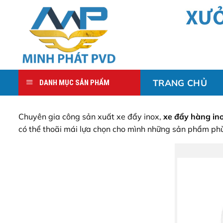
Bỏ
qua
nội
dung
TRANG CHỦ
DANH MỤC SẢN PHẨM
Chuyên gia công sản xuất xe đẩy inox,
xe đẩy hàng in
có thể thoãi mái lựa chọn cho mình những sản phẩm ph