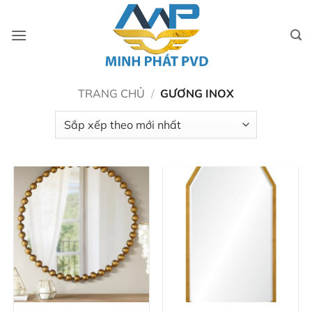
Bỏ
qua
nội
dung
TRANG CHỦ
/
GƯƠNG INOX